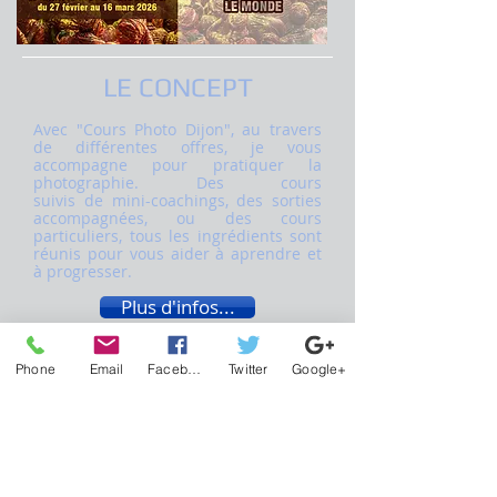
LE CONCEPT
Avec "Cours Photo Dijon", au travers
de différentes offres, je vous
accompagne pour pratiquer la
photographie. Des cours
suivis de mini-coachings, des sorties
accompagnées, ou des cours
particuliers, tous les ingrédients sont
réunis pour vous aider à aprendre et
à progresser.
Plus d'infos...
Phone
Email
Facebook
Twitter
Google+
LES COURS / STAGES
Les cours photo couvrent toutes les
grandes thématiques de la
photographie. Ils permettent de
comprendre et de mettre rapidement