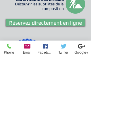
Découvrir les subtilités de la
composition
Réservez directement en ligne
Cliquez pour
en savoir plus !
Phone
Email
Facebook
Twitter
Google+
Les cours photo
Les sorties photo
Bons Cadeaux
Les voyages photo
Informations
Cours Photo Dijon
www.
Cours
Photo
Dijon
.com