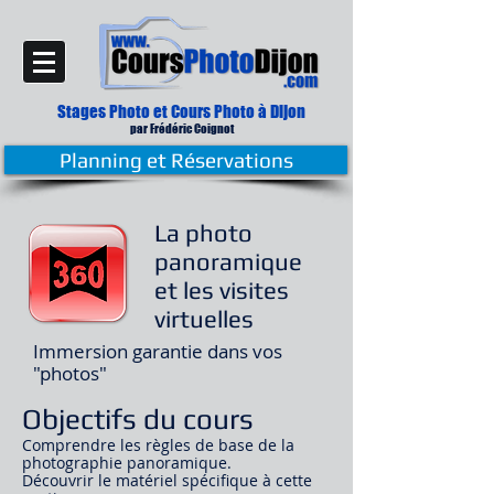
Stages Photo et Cours Photo
à Dijon
par Frédé
ric Coignot
Planning et Réservations
La photo
panoramique
et les visites
virtuelles
Immersion garantie dans vos
"photos"
Objectifs du cours
Comprendre les règles de base de la
photographie panoramique.
Découvrir le matériel spécifique à cette