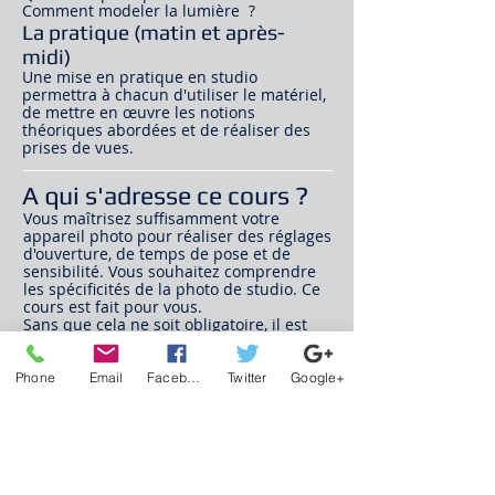
Comment modeler la lumière ?
La pratique (matin et après-
midi)
Une mise en pratique en studio
permettra à chacun d'utiliser le matériel,
de mettre en œuvre les notions
théoriques abordées et de réaliser des
prises de vues.
A qui s'adresse ce cours ?
Vous maîtrisez suffisamment votre
appareil photo pour réaliser des réglages
d'ouverture, de temps de pose et de
sensibilité. Vous souhaitez comprendre
les spécificités de la photo de studio. Ce
cours est fait pour vous.
Sans que cela ne soit obligatoire, il est
fortement conseillé d'avoir au préalable
suivi les cours "
Comment fonctionne un
appareil photo ?
", "
Vitesse et
Phone
Email
Facebook
Twitter
Google+
mouvement
" et "
Ouverture et profondeur
de champ
" pour être à l'aise avec toutes
les notions abordées.
Attention ce cours